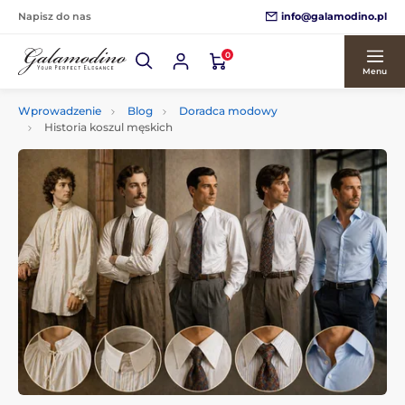
info@galamodino.pl
Napisz do nas
0
Menu
Wprowadzenie
Blog
Doradca modowy
Historia koszul męskich