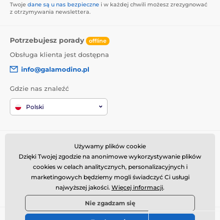
Twoje
dane są u nas bezpieczne
i w każdej chwili możesz zrezygnować
z otrzymywania newslettera.
Potrzebujesz porady
offline
Obsługa klienta jest dostępna
info@galamodino.pl
Gdzie nas znaleźć
Polski
Informacje o zakupach
Kim jesteśmy
Używamy plików cookie
Dzięki Twojej zgodzie na anonimowe wykorzystywanie plików
Regulamin zakupów
O nas
cookies w celach analitycznych, personalizacyjnych i
Dostawa
Dane kontaktowe
marketingowych będziemy mogli świadczyć Ci usługi
Zwroty i reklamacje
Współpraca z Galamodino
najwyższej jakości.
Więcej informacji
.
Nie zgadzam się