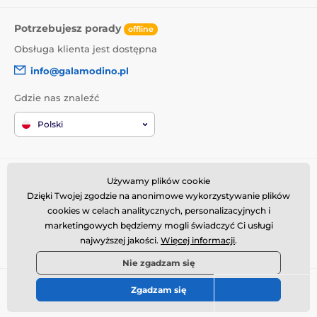
Potrzebujesz porady
offline
Obsługa klienta jest dostępna
info@galamodino.pl
Gdzie nas znaleźć
Polski
Informacje o zakupach
Kim jesteśmy
Używamy plików cookie
Dzięki Twojej zgodzie na anonimowe wykorzystywanie plików
Regulamin zakupów
O nas
cookies w celach analitycznych, personalizacyjnych i
Dostawa
Dane kontaktowe
marketingowych będziemy mogli świadczyć Ci usługi
Zwroty i reklamacje
Współpraca z Galamodino
najwyższej jakości.
Więcej informacji
.
Nie zgadzam się
© 2026 www.galamodino.pl ⦁ Utworzono e-sklep
SIMPLIA.cz
Zgadzam się