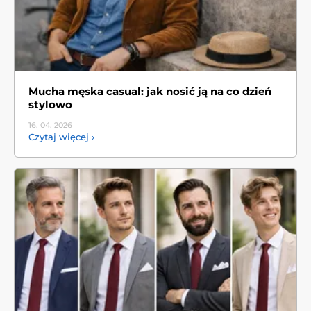
Mucha męska casual: jak nosić ją na co dzień
stylowo
16. 04.
2026
Czytaj więcej ›