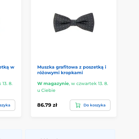
etką w
Muszka grafitowa z poszetką i
Gr
różowymi kropkami
13. 8.
W magazynie
,
w czwartek 13. 8.
Ma
u Ciebie
14.
86.79 zł
49
szyka
Do koszyka