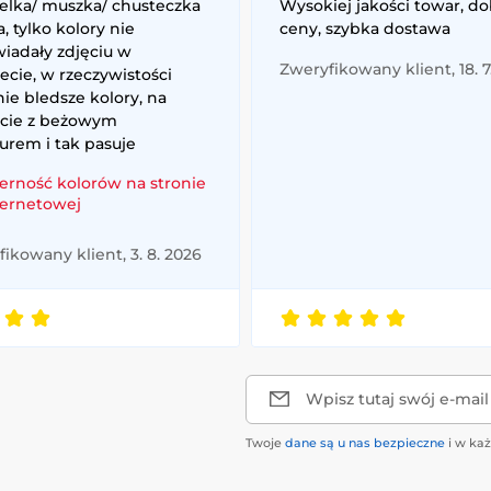
elka/ muszka/ chusteczka
Wysokiej jakości towar, d
, tylko kolory nie
ceny, szybka dostawa
iadały zdjęciu w
Zweryfikowany klient, 18. 7
ecie, w rzeczywistości
ie bledsze kolory, na
ście z beżowym
urem i tak pasuje
erność kolorów na stronie
ternetowej
ikowany klient, 3. 8. 2026
Wpisz tutaj swój e-mail
Twoje
dane są u nas bezpieczne
i w ka