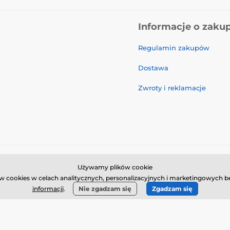
Informacje o zaku
Regulamin zakupów
Dostawa
Zwroty i reklamacje
Używamy plików cookie
© 2026 www.galamodino.pl ⦁ Utworzono e-sklep
SIMPLIA.cz
 cookies w celach analitycznych, personalizacyjnych i marketingowych bę
informacji
.
Nie zgadzam się
Zgadzam się