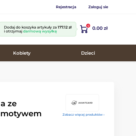
Rejestracja
Zaloguj sie
0
Dodaj do koszyka artykuły za
177.12 zł
0.00 zł
i otrzymaj
darmową wysyłkę
Kobiety
Dzieci
a ze
m motywem
Zobacz więcej produktów ›