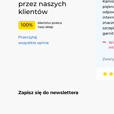
Kamiz
przez naszych
piękna
klientów
odpow
intern
znaczn
klientów poleca
100%
nasz sklep
szczę
garnit
Przeczytaj
Wi
wszystkie opinie
in
Zweryf
Zapisz się do newslettera