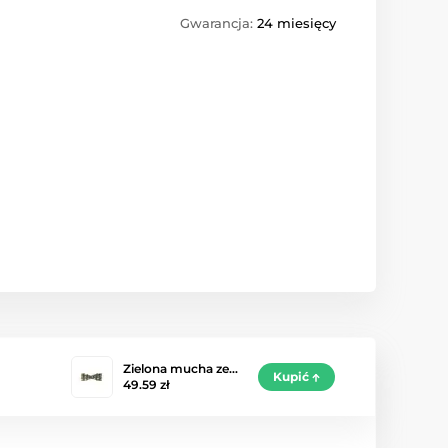
Gwarancja:
24 miesięcy
Zielona mucha ze…
Kupić
49.59 zł