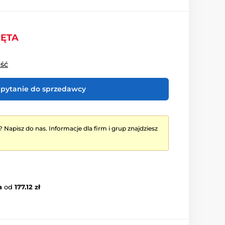
IĘTA
ość
pytanie do sprzedawcy
? Napisz do nas. Informacje dla firm i grup znajdziesz
a
od
177.12 zł