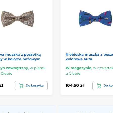
wa muszka z poszetką
Niebieska muszka z posz
y w kolorze beżowym
kolorowe auta
yn zewnętrzny
,
w piątek
W magazynie
,
w czwartek 
u Ciebie
u Ciebie
zł
104.50 zł
Do koszyka
Do ko