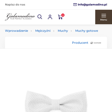
info@galamodino.pl
Napisz do nas
0
Menu
Wprowadzenie
Mężczyźni
Muchy
Muchy gotowe
Producent