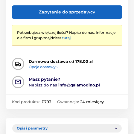
Zapytanie do sprzedawcy
Potrzebujesz większej ilości? Napisz do nas. Informacje
dla firm i grup znajdziesz
tutaj
.
Darmowa dostawa
od
178.00 zł
Opcje dostawy ›
Masz pytanie?
Napisz do nas
info@galamodino.pl
Kod produktu:
P793
Gwarancja:
24 miesięcy
Opis i parametry