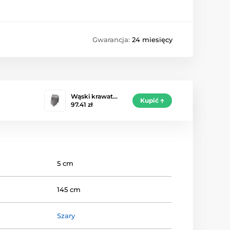
Gwarancja:
24 miesięcy
Wąski krawat…
Kupić
97.41 zł
5 cm
145 cm
Szary