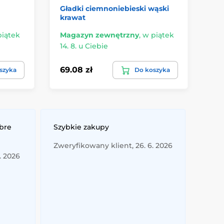
Gładki ciemnoniebieski wąski
Kr
krawat
piątek
Magazyn zewnętrzny
,
w piątek
W 
14. 8. u Ciebie
u 
69.08 zł
97
szyka
Do koszyka
obre
Szybkie zakupy
Zweryfikowany klient, 26. 6. 2026
. 2026