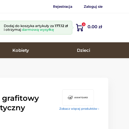
Rejestracja
Zaloguj sie
0
Dodaj do koszyka artykuły za
177.12 zł
0.00 zł
i otrzymaj
darmową wysyłkę
Kobiety
Dzieci
 grafitowy
tyczny
Zobacz więcej produktów ›