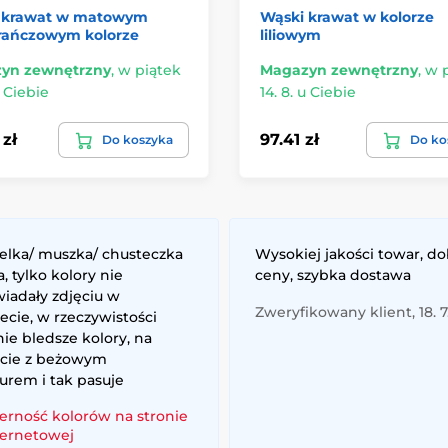
 krawat w matowym
Wąski krawat w kolorze
ańczowym kolorze
liliowym
yn zewnętrzny
,
w piątek
Magazyn zewnętrzny
,
w 
u Ciebie
14. 8. u Ciebie
 zł
97.41 zł
Do koszyka
Do ko
elka/ muszka/ chusteczka
Wysokiej jakości towar, d
, tylko kolory nie
ceny, szybka dostawa
iadały zdjęciu w
Zweryfikowany klient, 18. 7
ecie, w rzeczywistości
ie bledsze kolory, na
ście z beżowym
urem i tak pasuje
erność kolorów na stronie
ternetowej