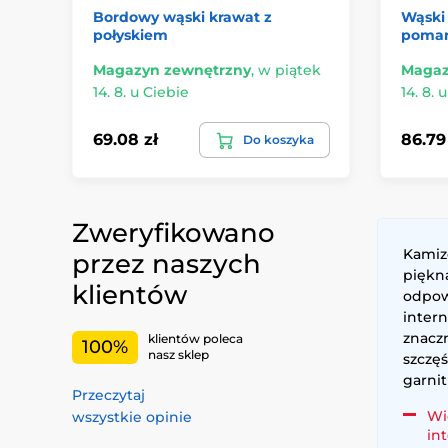
Bordowy wąski krawat z
Wąski
połyskiem
pomar
Magazyn zewnętrzny
,
w piątek
Magaz
14. 8. u Ciebie
14. 8. 
69.08 zł
86.79
Do koszyka
Zweryfikowano
Kamiz
przez naszych
piękna
klientów
odpow
intern
znaczn
klientów poleca
100%
nasz sklep
szczę
garnit
Przeczytaj
Wi
wszystkie opinie
in