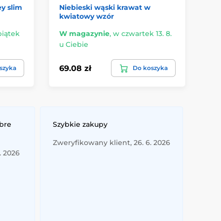
y slim
Niebieski wąski krawat w
Wą
kwiatowy wzór
ma
piątek
W magazynie
,
w czwartek 13. 8.
Ma
u Ciebie
14.
69.08 zł
69
szyka
Do koszyka
obre
Szybkie zakupy
Zweryfikowany klient, 26. 6. 2026
. 2026