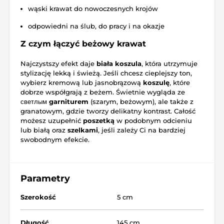
wąski krawat do nowoczesnych krojów
odpowiedni na ślub, do pracy i na okazje
Z czym łączyć beżowy krawat
Najczystszy efekt daje
biała koszula
, która utrzymuje
stylizację lekką i świeżą. Jeśli chcesz cieplejszy ton,
wybierz kremową lub jasnobrązową
koszulę
, które
dobrze współgrają z beżem. Świetnie wygląda ze
светлым
garniturem
(szarym, beżowym), ale także z
granatowym, gdzie tworzy delikatny kontrast. Całość
możesz uzupełnić
poszetką
w podobnym odcieniu
lub białą oraz
szelkami
, jeśli zależy Ci na bardziej
swobodnym efekcie.
Parametry
Szerokość
5 cm
Długość
145 cm