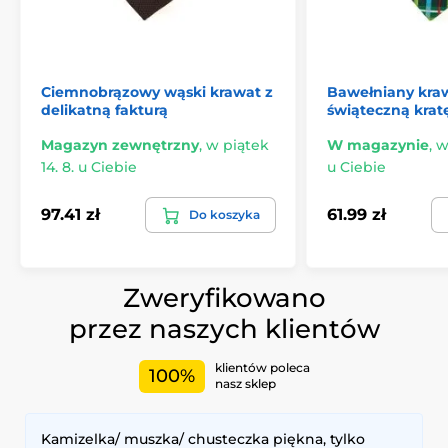
Ciemnobrązowy wąski krawat z
Bawełniany kra
delikatną fakturą
świąteczną krat
Magazyn zewnętrzny
,
w piątek
W magazynie
,
w
14. 8. u Ciebie
u Ciebie
97.41 zł
61.99 zł
Do koszyka
Zweryfikowano
przez naszych klientów
klientów poleca
100%
nasz sklep
Kamizelka/ muszka/ chusteczka piękna, tylko