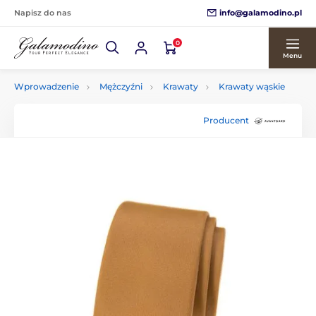
info@galamodino.pl
Napisz do nas
0
Menu
Wprowadzenie
Mężczyźni
Krawaty
Krawaty wąskie
Producent