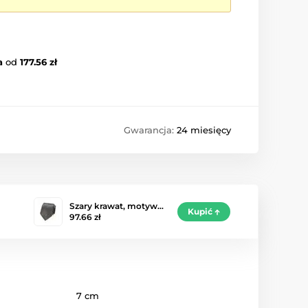
a
od
177.56 zł
Gwarancja:
24 miesięcy
Szary krawat, motyw…
Kupić
97.66 zł
7 cm