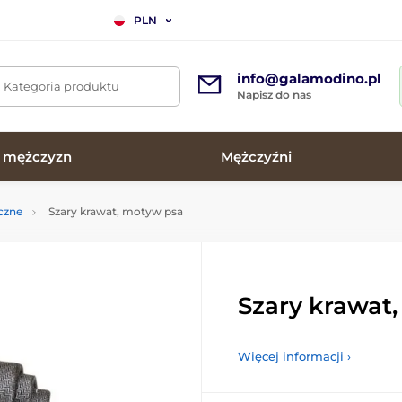
PLN
info@galamodino.pl
. Kategoria produktu
Napisz do nas
a mężczyzn
Mężczyźni
czne
Szary krawat, motyw psa
Szary krawat
Więcej informacji ›