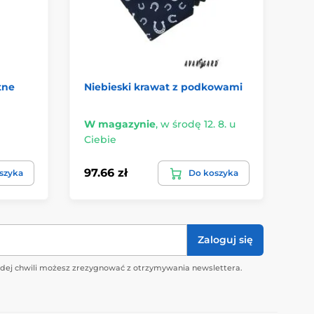
tne
Niebieski krawat z podkowami
Kr
ło
W magazynie
,
w środę 12. 8. u
Ma
Ciebie
czw
97.66 zł
62
szyka
Do koszyka
Zaloguj się
żdej chwili możesz zrezygnować z otrzymywania newslettera.