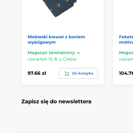
Niebieski krawat z koniem
Feket
wyścigowym
motív
Magazyn zewnętrzny
,
w
Magaz
czwartek 13. 8. u Ciebie
czwart
97.66 zł
104.76
Do koszyka
Zapisz się do newslettera