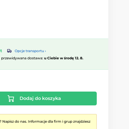
t
Opcje transportu ›
, przewidywana dostawa:
u Ciebie w środę 12. 8.
Dodaj do koszyka
? Napisz do nas. Informacje dla firm i grup znajdziesz