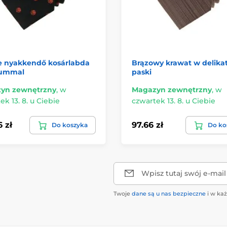
e nyakkendő kosárlabda
Brązowy krawat w delika
ummal
paski
yn zewnętrzny
,
w
Magazyn zewnętrzny
,
w
ek 13. 8. u Ciebie
czwartek 13. 8. u Ciebie
 zł
97.66 zł
Do koszyka
Do ko
Wpisz tutaj swój e-mail
Twoje
dane są u nas bezpieczne
i w ka