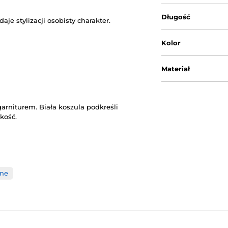
Długość
e stylizacji osobisty charakter.
Kolor
Materiał
arniturem. Biała koszula podkreśli
kość.
zne