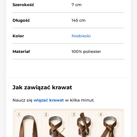
Szerokość
7 cm
Długość
145 cm
Kolor
Niebieski
Materiał
100% poliester
Jak zawiązać krawat
Naucz się
wiązać krawat
w kilka minut.