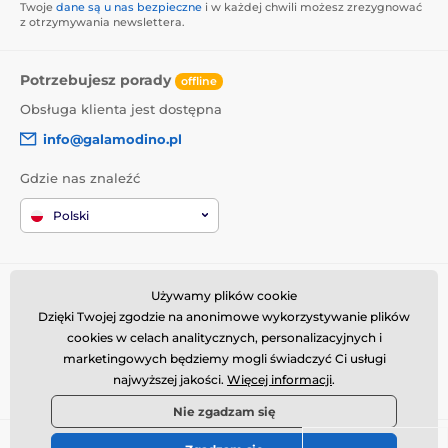
Twoje
dane są u nas bezpieczne
i w każdej chwili możesz zrezygnować
z otrzymywania newslettera.
Potrzebujesz porady
offline
Obsługa klienta jest dostępna
info@galamodino.pl
Gdzie nas znaleźć
Polski
Informacje o zakupach
Kim jesteśmy
Używamy plików cookie
Dzięki Twojej zgodzie na anonimowe wykorzystywanie plików
Regulamin zakupów
O nas
cookies w celach analitycznych, personalizacyjnych i
Dostawa
Dane kontaktowe
marketingowych będziemy mogli świadczyć Ci usługi
Zwroty i reklamacje
Współpraca z Galamodino
najwyższej jakości.
Więcej informacji
.
Nie zgadzam się