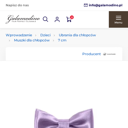
info@galamodino.pl
Napisz do nas
0
Menu
Wprowadzenie
Dzieci
Ubrania dla chłopców
Muszki dla chłopców
7 cm
Producent