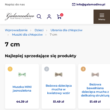
info@galamodino.pl
Napisz do nas
0
Menu
Wprowadzenie
Dzieci
Ubrania dla chłopców
Muszki dla chłopców
7 cm
7 cm
Najlepiej sprzedające się produkty
Beżowa
Beżowa dziecięca
Muszka MINI
bawełniana
mucha w
jasnozielona
dziecięca mucha z
kwiatowy wzór
delikatną strukturą
44.39 zł
51.49 zł
51.49 zł