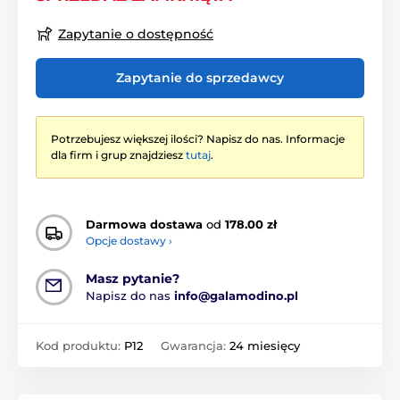
Zapytanie o dostępność
Zapytanie do sprzedawcy
Potrzebujesz większej ilości? Napisz do nas. Informacje
dla firm i grup znajdziesz
tutaj
.
Darmowa dostawa
od
178.00 zł
Opcje dostawy ›
Masz pytanie?
Napisz do nas
info@galamodino.pl
Kod produktu:
P12
Gwarancja:
24 miesięcy