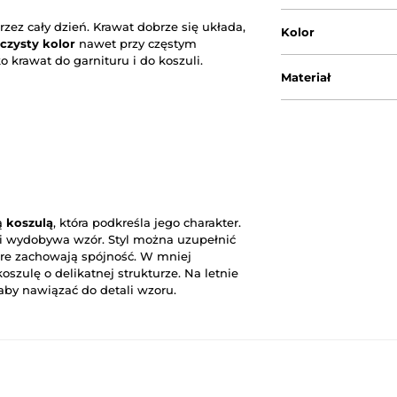
rzez cały dzień. Krawat dobrze się układa,
Kolor
czysty kolor
nawet przy częstym
 krawat do garnituru i do koszuli.
Materiał
ką
koszulą
, która podkreśla jego charakter.
 i wydobywa wzór. Styl można uzupełnić
óre zachowają spójność. W mniej
koszulę o delikatnej strukturze. Na letnie
aby nawiązać do detali wzoru.