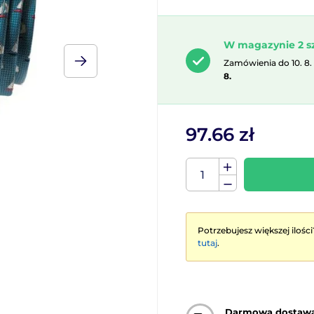
W magazynie 2 s
Zamówienia do 10. 8.
8.
97.66 zł
Potrzebujesz większej ilości
tutaj
.
Darmowa dostaw