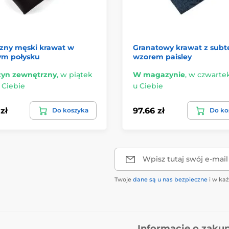
czny męski krawat w
Granatowy krawat z sub
ym połysku
wzorem paisley
yn zewnętrzny
,
w piątek
W magazynie
,
w czwartek 
u Ciebie
u Ciebie
zł
97.66 zł
Do koszyka
Do ko
Wpisz tutaj swój e-mail
Twoje
dane są u nas bezpieczne
i w ka
Informacje o zaku