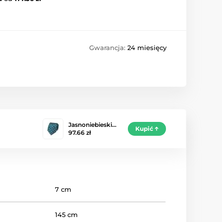
Gwarancja:
24 miesięcy
Jasnoniebieski…
Kupić
97.66 zł
7 cm
145 cm