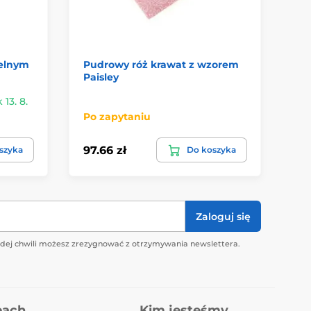
telnym
Pudrowy róż krawat z wzorem
Gł
Paisley
mę
13. 8.
W 
Po zapytaniu
u 
97.66 zł
97
szyka
Do koszyka
Zaloguj się
żdej chwili możesz zrezygnować z otrzymywania newslettera.
pach
Kim jesteśmy