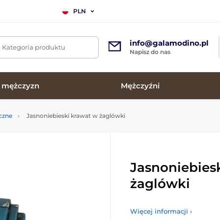
PLN
info@galamodino.pl
. Kategoria produktu
Napisz do nas
a mężczyzn
Mężczyźni
czne
Jasnoniebieski krawat w żaglówki
Jasnoniebies
żaglówki
Więcej informacji ›