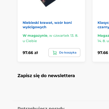
Niebieski krawat, wzór koni
Klasy
wyścigowych
czarn
W magazynie
,
w czwartek 13. 8.
Magaz
u Ciebie
14. 8. 
97.66 zł
97.66 
Do koszyka
Zapisz się do newslettera
Potrzebujesz porady