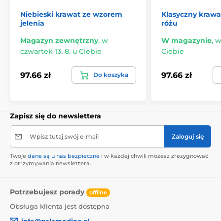
Niebieski krawat ze wzorem
Klasyczny krawa
jelenia
różu
Magazyn zewnętrzny
,
w
W magazynie
,
w
czwartek 13. 8. u Ciebie
Ciebie
97.66 zł
97.66 zł
Do koszyka
Zapisz się do newslettera
Wpisz tutaj swój e-mail
Zaloguj się
Twoje
dane są u nas bezpieczne
i w każdej chwili możesz zrezygnować
z otrzymywania newslettera.
Potrzebujesz porady
offline
Obsługa klienta jest dostępna