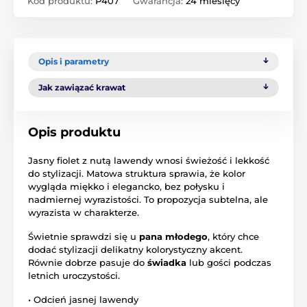
Kod produktu:
P407
Gwarancja:
24 miesięcy
Opis i parametry
Jak zawiązać krawat
Opis produktu
Jasny fiolet z nutą lawendy wnosi świeżość i lekkość
do stylizacji. Matowa struktura sprawia, że kolor
wygląda miękko i elegancko, bez połysku i
nadmiernej wyrazistości. To propozycja subtelna, ale
wyrazista w charakterze.
Świetnie sprawdzi się u
pana młodego
, który chce
dodać stylizacji delikatny kolorystyczny akcent.
Równie dobrze pasuje do
świadka
lub gości podczas
letnich uroczystości.
• Odcień jasnej lawendy