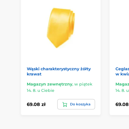
Wąski charakterystyczny żółty
Cegla
krawat
w kwi
Magazyn zewnętrzny
,
w piątek
Magaz
14. 8. u Ciebie
14. 8. 
69.08 zł
69.08
Do koszyka