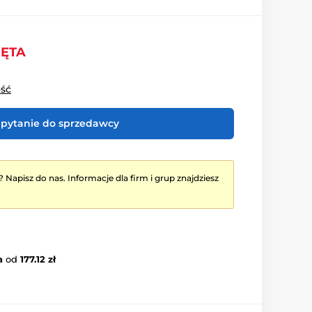
IĘTA
ość
pytanie do sprzedawcy
? Napisz do nas. Informacje dla firm i grup znajdziesz
a
od
177.12 zł