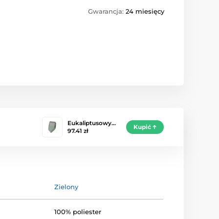
Gwarancja:
24 miesięcy
Eukaliptusowy…
Kupić
97.41 zł
Zielony
100% poliester