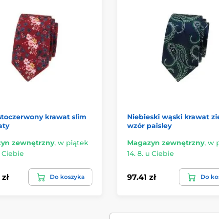
stoczerwony krawat slim
Niebieski wąski krawat zi
aty
wzór paisley
yn zewnętrzny
,
w piątek
Magazyn zewnętrzny
,
w 
u Ciebie
14. 8. u Ciebie
 zł
97.41 zł
Do koszyka
Do ko