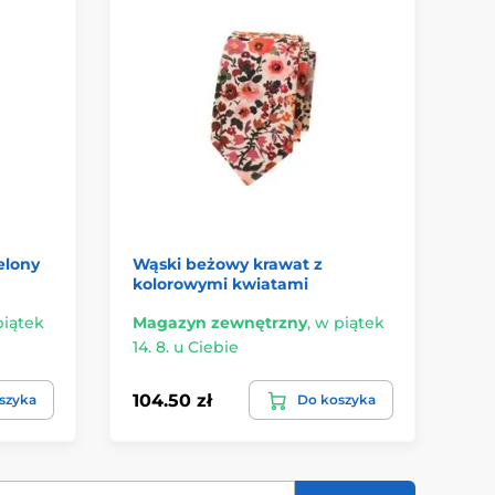
elony
Wąski beżowy krawat z
Ni
kolorowymi kwiatami
mu
piątek
Magazyn zewnętrzny
,
w piątek
Ma
14. 8. u Ciebie
14.
104.50 zł
86
szyka
Do koszyka