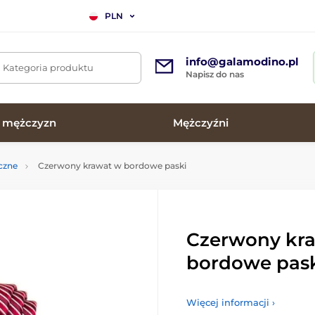
PLN
info@galamodino.pl
. Kategoria produktu
Napisz do nas
a mężczyzn
Mężczyźni
czne
Czerwony krawat w bordowe paski
Czerwony kr
bordowe pas
Więcej informacji ›