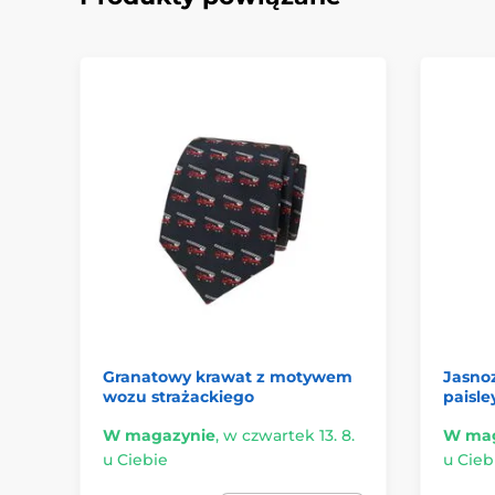
Granatowy krawat z motywem
Jasno
wozu strażackiego
paisle
W magazynie
,
w czwartek 13. 8.
W mag
u Ciebie
u Cieb