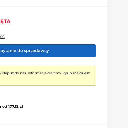
IĘTA
ość
pytanie do sprzedawcy
? Napisz do nas. Informacje dla firm i grup znajdziesz
a
od
177.12 zł