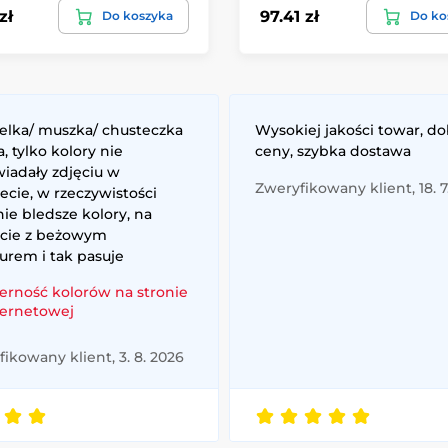
zł
97.41 zł
Do koszyka
Do ko
elka/ muszka/ chusteczka
Wysokiej jakości towar, d
, tylko kolory nie
ceny, szybka dostawa
iadały zdjęciu w
Zweryfikowany klient, 18. 7
ecie, w rzeczywistości
ie bledsze kolory, na
ście z beżowym
urem i tak pasuje
erność kolorów na stronie
ternetowej
ikowany klient, 3. 8. 2026