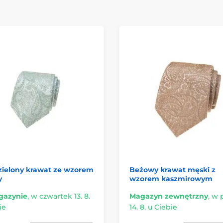
zielony krawat ze wzorem
Beżowy krawat męski z
y
wzorem kaszmirowym
azynie
,
w czwartek 13. 8.
Magazyn zewnętrzny
,
w 
ie
14. 8. u Ciebie