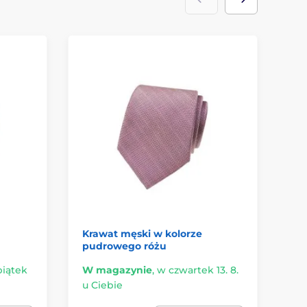
Krawat męski w kolorze
Ni
pudrowego różu
piątek
W magazynie
,
w czwartek 13. 8.
Ma
u Ciebie
14.