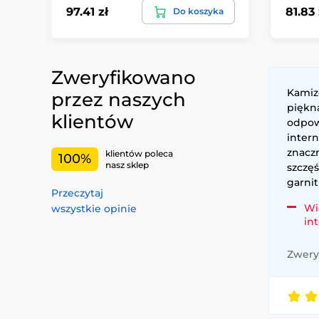
97.41 zł
81.83 
Do koszyka
Zweryfikowano
Kamiz
przez naszych
piękna
klientów
odpow
intern
znaczn
klientów poleca
100%
nasz sklep
szczę
garnit
Przeczytaj
Wi
wszystkie opinie
in
Zweryf