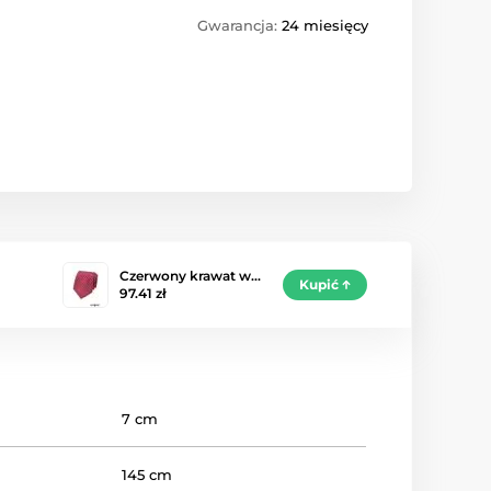
Gwarancja:
24 miesięcy
Czerwony krawat w…
Kupić
97.41 zł
7 cm
145 cm