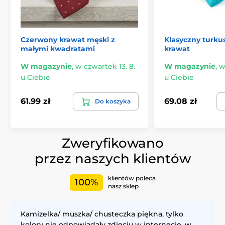
Czerwony krawat męski z
Klasyczny turk
małymi kwadratami
krawat
W magazynie
,
w czwartek 13. 8.
W magazynie
,
w
u Ciebie
u Ciebie
61.99 zł
69.08 zł
Do koszyka
Zweryfikowano
przez naszych klientów
klientów poleca
100%
nasz sklep
Kamizelka/ muszka/ chusteczka piękna, tylko
kolory nie odpowiadały zdjęciu w internecie, w