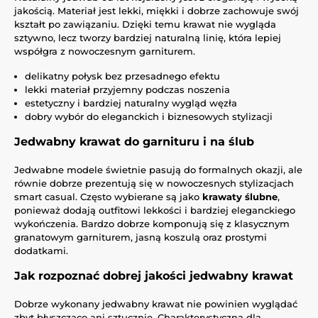
jakością. Materiał jest lekki, miękki i dobrze zachowuje swój
kształt po zawiązaniu. Dzięki temu krawat nie wygląda
sztywno, lecz tworzy bardziej naturalną linię, która lepiej
współgra z nowoczesnym garniturem.
delikatny połysk bez przesadnego efektu
lekki materiał przyjemny podczas noszenia
estetyczny i bardziej naturalny wygląd węzła
dobry wybór do eleganckich i biznesowych stylizacji
Jedwabny krawat do garnituru i na ślub
Jedwabne modele świetnie pasują do formalnych okazji, ale
równie dobrze prezentują się w nowoczesnych stylizacjach
smart casual. Często wybierane są jako
krawaty ślubne
,
ponieważ dodają outfitowi lekkości i bardziej eleganckiego
wykończenia. Bardzo dobrze komponują się z klasycznym
granatowym garniturem, jasną koszulą oraz prostymi
dodatkami.
Jak rozpoznać dobrej jakości jedwabny krawat
Dobrze wykonany jedwabny krawat nie powinien wyglądać
zbyt błyszcząco ani sztucznie. Charakterystyczna dla