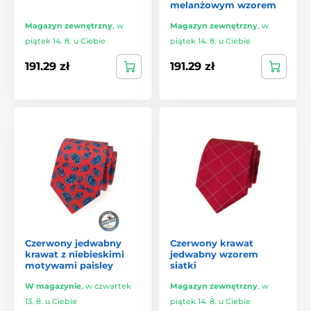
melanżowym wzorem
Magazyn zewnętrzny
,
w
Magazyn zewnętrzny
,
w
piątek 14. 8. u Ciebie
piątek 14. 8. u Ciebie
191.29 zł
191.29 zł
Czerwony jedwabny
Czerwony krawat
krawat z niebieskimi
jedwabny wzorem
motywami paisley
siatki
W magazynie
,
w czwartek
Magazyn zewnętrzny
,
w
13. 8. u Ciebie
piątek 14. 8. u Ciebie