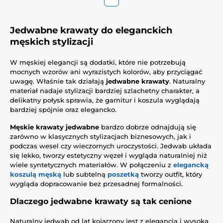
Jedwabne krawaty do eleganckich
męskich stylizacji
W męskiej elegancji są dodatki, które nie potrzebują
mocnych wzorów ani wyrazistych kolorów, aby przyciągać
uwagę. Właśnie tak działają
jedwabne krawaty
. Naturalny
materiał nadaje stylizacji bardziej szlachetny charakter, a
delikatny połysk sprawia, że garnitur i koszula wyglądają
bardziej spójnie oraz elegancko.
Męskie krawaty jedwabne
bardzo dobrze odnajdują się
zarówno w klasycznych stylizacjach biznesowych, jak i
podczas wesel czy wieczornych uroczystości. Jedwab układa
się lekko, tworzy estetyczny węzeł i wygląda naturalniej niż
wiele syntetycznych materiałów. W połączeniu z
elegancką
koszulą męską
lub subtelną
poszetką
tworzy outfit, który
wygląda dopracowanie bez przesadnej formalności.
Dlaczego jedwabne krawaty są tak cenione
Naturalny jedwab od lat kojarzony jest z elegancją i wysoką