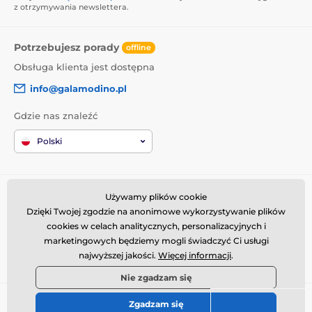
z otrzymywania newslettera.
Potrzebujesz porady
offline
Obsługa klienta jest dostępna
info@galamodino.pl
Gdzie nas znaleźć
Polski
Informacje o zakupach
Kim jesteśmy
Używamy plików cookie
Dzięki Twojej zgodzie na anonimowe wykorzystywanie plików
Regulamin zakupów
O nas
cookies w celach analitycznych, personalizacyjnych i
Dostawa
Dane kontaktowe
marketingowych będziemy mogli świadczyć Ci usługi
Zwroty i reklamacje
Współpraca z Galamodino
najwyższej jakości.
Więcej informacji
.
Nie zgadzam się
© 2026 www.galamodino.pl ⦁ Utworzono e-sklep
SIMPLIA.cz
Zgadzam się