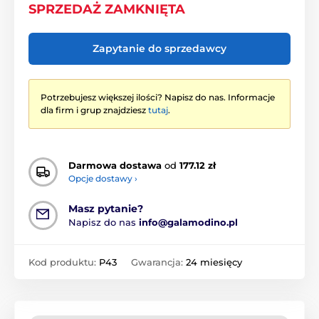
SPRZEDAŻ ZAMKNIĘTA
Zapytanie do sprzedawcy
Potrzebujesz większej ilości? Napisz do nas. Informacje
dla firm i grup znajdziesz
tutaj
.
Darmowa dostawa
od
177.12 zł
Opcje dostawy ›
Masz pytanie?
Napisz do nas
info@galamodino.pl
Kod produktu:
P43
Gwarancja:
24 miesięcy