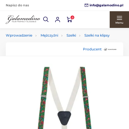
info@galamodino.pl
Napisz do nas
0
Menu
Wprowadzenie
Mężczyźni
Szelki
Szelki na klipsy
Producent