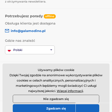
z otrzymywania newslettera.
Potrzebujesz porady
offline
Obsługa klienta jest dostępna
info@galamodino.pl
Gdzie nas znaleźć
Polski
Informacje o zakupach
Kim jesteśmy
Używamy plików cookie
Dzięki Twojej zgodzie na anonimowe wykorzystywanie plików
Regulamin zakupów
O nas
cookies w celach analitycznych, personalizacyjnych i
Dostawa
Dane kontaktowe
marketingowych będziemy mogli świadczyć Ci usługi
Zwroty i reklamacje
Współpraca z Galamodino
najwyższej jakości.
Więcej informacji
.
Nie zgadzam się
© 2026 www.galamodino.pl ⦁ Utworzono e-sklep
SIMPLIA.cz
Zgadzam się