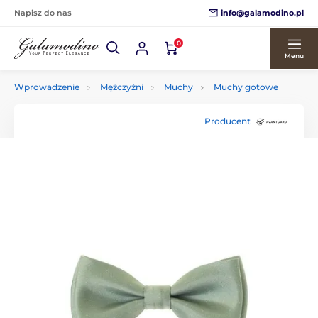
info@galamodino.pl
Napisz do nas
0
Menu
Wprowadzenie
Mężczyźni
Muchy
Muchy gotowe
Producent