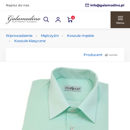
info@galamodino.pl
Napisz do nas
0
Menu
Wprowadzenie
Mężczyźni
Koszule męskie
Koszule klasyczne
Producent