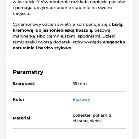
w kształcie Y równomiernie rozkłada napięcie pasków
i pomaga utrzymać spodnie stabilnie na swoim
miejscu.
Cynamonowy odcień świetnie komponuje się z
białą,
kremową lub jasnoniebieską koszulą
, beżową
marynarką albo ciemniejszymi spodniami. Dzięki
temu szelki tworzą dodatek, który wygląda
elegancko,
naturalnie i bardzo stylowo
.
Parametry
Szerokość
35 mm
Kolor
Brązowy
poliester, poliamid,
Materiał
elastan, skóra