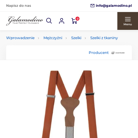
info@galamodino.pl
Napisz do nas
0
Menu
Wprowadzenie
Mężczyźni
Szelki
Szelki z tkaniny
Producent