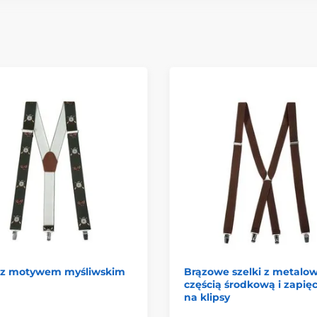
i z motywem myśliwskim
Brązowe szelki z metalo
częścią środkową i zapię
na klipsy