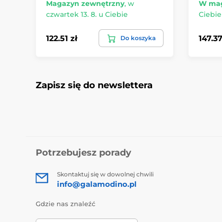
Magazyn zewnętrzny
,
w
W mag
czwartek 13. 8. u Ciebie
Ciebie
122.51 zł
147.37
Do koszyka
Zapisz się do newslettera
Potrzebujesz porady
Skontaktuj się w dowolnej chwili
info@galamodino.pl
Gdzie nas znaleźć