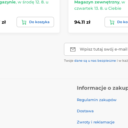
azynie
,
w środę 12. 8. u
Magazyn zewnętrzny
,
w
czwartek 13. 8. u Ciebie
 zł
94.11 zł
Do koszyka
Do ko
Wpisz tutaj swój e-mail
Twoje
dane są u nas bezpieczne
i w ka
Informacje o zaku
Regulamin zakupów
Dostawa
Zwroty i reklamacje