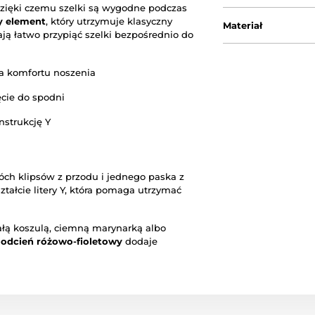
 dzięki czemu szelki są wygodne podczas
y element
, który utrzymuje klasyczny
Materiał
lają łatwo przypiąć szelki bezpośrednio do
a komfortu noszenia
cie do spodni
nstrukcję Y
óch klipsów z przodu i jednego paska z
ztałcie litery Y, która pomaga utrzymać
iałą koszulą, ciemną marynarką albo
 odcień różowo-fioletowy
dodaje