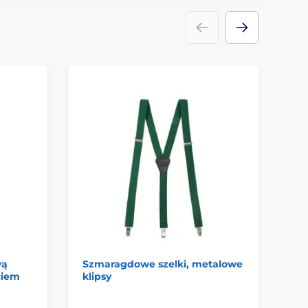
wą
Szmaragdowe szelki, metalowe
Sz
ciem
klipsy
kr