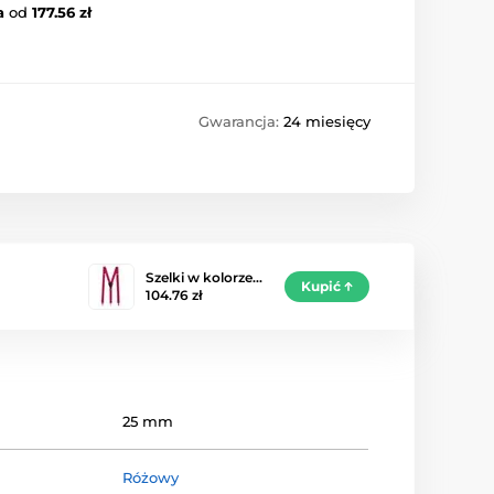
a
od
177.56 zł
Gwarancja:
24 miesięcy
Szelki w kolorze…
Kupić
104.76 zł
25 mm
Różowy