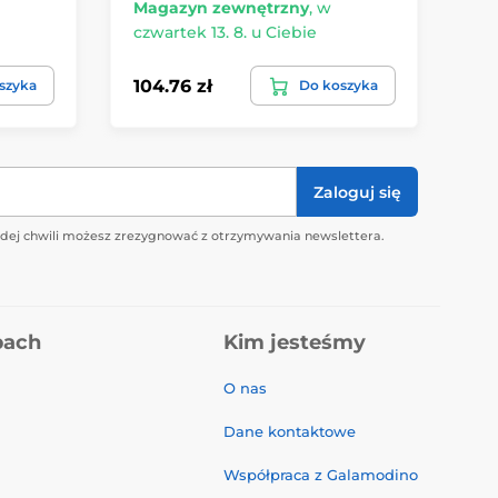
Magazyn zewnętrzny
,
w
Ma
czwartek 13. 8. u Ciebie
czw
104.76 zł
211
szyka
Do koszyka
Zaloguj się
żdej chwili możesz zrezygnować z otrzymywania newslettera.
pach
Kim jesteśmy
O nas
Dane kontaktowe
Współpraca z Galamodino