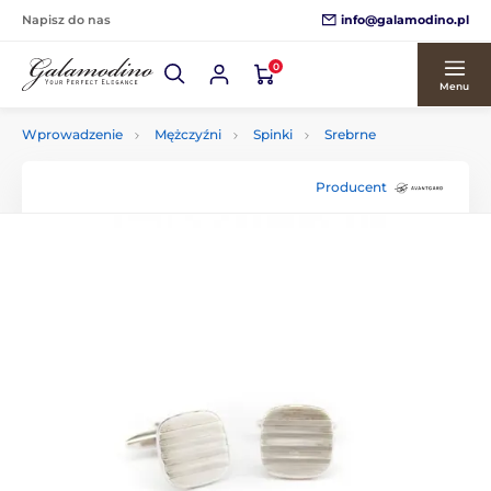
info@galamodino.pl
Napisz do nas
0
Menu
Wprowadzenie
Mężczyźni
Spinki
Srebrne
Producent