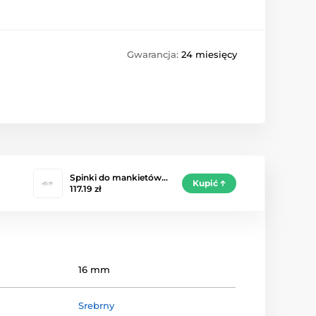
Gwarancja:
24 miesięcy
Spinki do mankietów…
Kupić
117.19 zł
16 mm
Srebrny