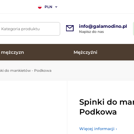
PLN
info@galamodino.pl
. Kategoria produktu
Napisz do nas
a mężczyzn
Mężczyźni
nki do mankietów - Podkowa
Spinki do ma
Podkowa
Więcej informacji ›