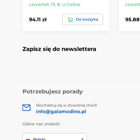
czwartek 13. 8. u Ciebie
czwart
94.11 zł
95.88
Do koszyka
Zapisz się do newslettera
Potrzebujesz porady
Skontaktuj się w dowolnej chwili
info@galamodino.pl
Gdzie nas znaleźć
Polski