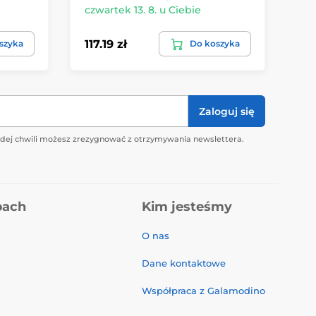
czwartek 13. 8. u Ciebie
czw
117.19 zł
94.
szyka
Do koszyka
Zaloguj się
żdej chwili możesz zrezygnować z otrzymywania newslettera.
pach
Kim jesteśmy
O nas
Dane kontaktowe
Współpraca z Galamodino