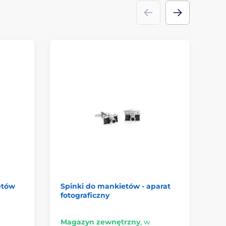
etów
Spinki do mankietów - aparat
Sr
fotograficzny
pe
Magazyn zewnętrzny
,
w
Ma