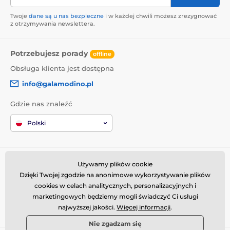
Twoje
dane są u nas bezpieczne
i w każdej chwili możesz zrezygnować
z otrzymywania newslettera.
Potrzebujesz porady
offline
Obsługa klienta jest dostępna
info@galamodino.pl
Gdzie nas znaleźć
Polski
Informacje o zakupach
Kim jesteśmy
Używamy plików cookie
Dzięki Twojej zgodzie na anonimowe wykorzystywanie plików
Regulamin zakupów
O nas
cookies w celach analitycznych, personalizacyjnych i
Dostawa
Dane kontaktowe
marketingowych będziemy mogli świadczyć Ci usługi
Zwroty i reklamacje
Współpraca z Galamodino
najwyższej jakości.
Więcej informacji
.
Nie zgadzam się