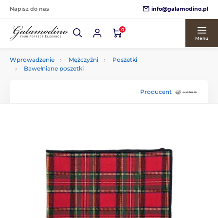
info@galamodino.pl
Napisz do nas
0
Menu
Wprowadzenie
Mężczyźni
Poszetki
Bawełniane poszetki
Producent