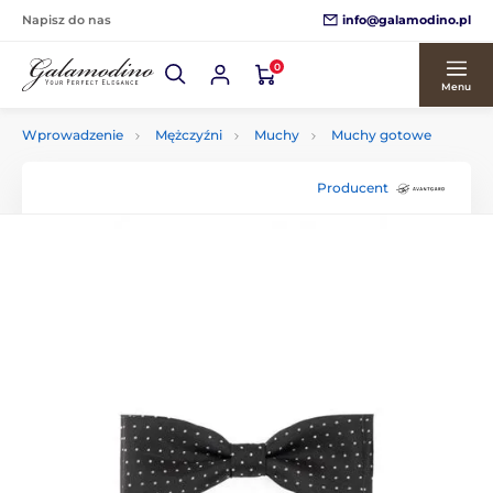
info@galamodino.pl
Napisz do nas
0
Menu
Wprowadzenie
Mężczyźni
Muchy
Muchy gotowe
Producent