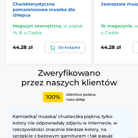
Charakterystyczna
Jasnoszara musz
pomarańczowa muszka dla
chłopca
Magazyn zewnętrzny
,
w piątek
W magazynie
,
w
14. 8. u Ciebie
u Ciebie
44.28 zł
44.28 zł
Do koszyka
Zweryfikowano
przez naszych klientów
klientów poleca
100%
nasz sklep
Kamizelka/ muszka/ chusteczka piękna, tylko
kolory nie odpowiadały zdjęciu w internecie, w
rzeczywistości znacznie bledsze kolory, na
szczęście z beżowym garniturem i tak pasuje