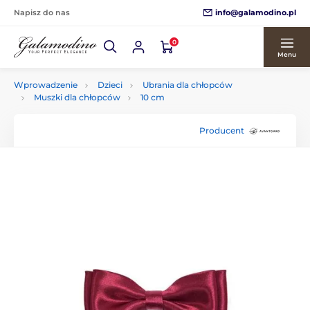
info@galamodino.pl
Napisz do nas
0
Menu
Wprowadzenie
Dzieci
Ubrania dla chłopców
Muszki dla chłopców
10 cm
Producent