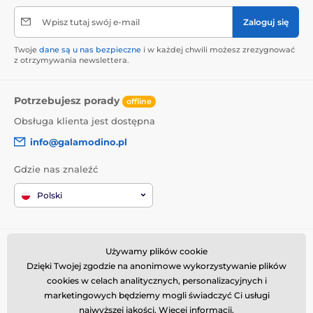
Wpisz tutaj swój e-mail
Zaloguj się
Twoje
dane są u nas bezpieczne
i w każdej chwili możesz zrezygnować
z otrzymywania newslettera.
Potrzebujesz porady
offline
Obsługa klienta jest dostępna
info@galamodino.pl
Gdzie nas znaleźć
Polski
Informacje o zakupach
Kim jesteśmy
Używamy plików cookie
Dzięki Twojej zgodzie na anonimowe wykorzystywanie plików
Regulamin zakupów
O nas
cookies w celach analitycznych, personalizacyjnych i
Dostawa
Dane kontaktowe
marketingowych będziemy mogli świadczyć Ci usługi
Zwroty i reklamacje
Współpraca z Galamodino
najwyższej jakości.
Więcej informacji
.