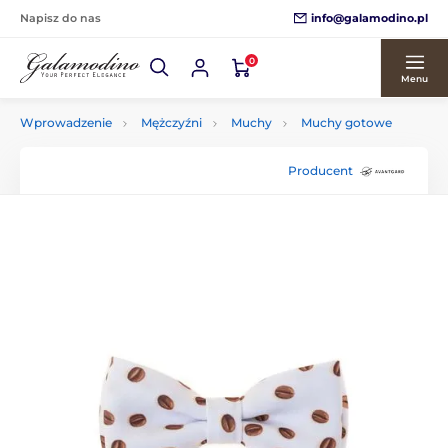
info@galamodino.pl
Napisz do nas
0
Menu
Wprowadzenie
Mężczyźni
Muchy
Muchy gotowe
Producent