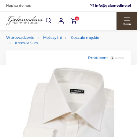
info@galamodino.pl
Napisz do nas
0
Menu
Wprowadzenie
Mężczyźni
Koszule męskie
Koszule Slim
Producent