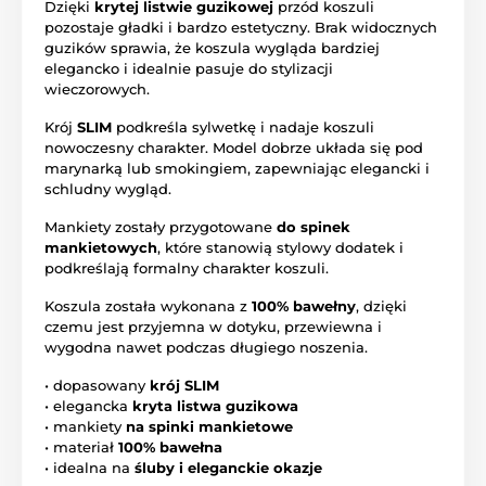
Dzięki
krytej listwie guzikowej
przód koszuli
pozostaje gładki i bardzo estetyczny. Brak widocznych
guzików sprawia, że koszula wygląda bardziej
elegancko i idealnie pasuje do stylizacji
wieczorowych.
Krój
SLIM
podkreśla sylwetkę i nadaje koszuli
nowoczesny charakter. Model dobrze układa się pod
marynarką lub smokingiem, zapewniając elegancki i
schludny wygląd.
Mankiety zostały przygotowane
do spinek
mankietowych
, które stanowią stylowy dodatek i
podkreślają formalny charakter koszuli.
Koszula została wykonana z
100% bawełny
, dzięki
czemu jest przyjemna w dotyku, przewiewna i
wygodna nawet podczas długiego noszenia.
• dopasowany
krój SLIM
• elegancka
kryta listwa guzikowa
• mankiety
na spinki mankietowe
• materiał
100% bawełna
• idealna na
śluby i eleganckie okazje