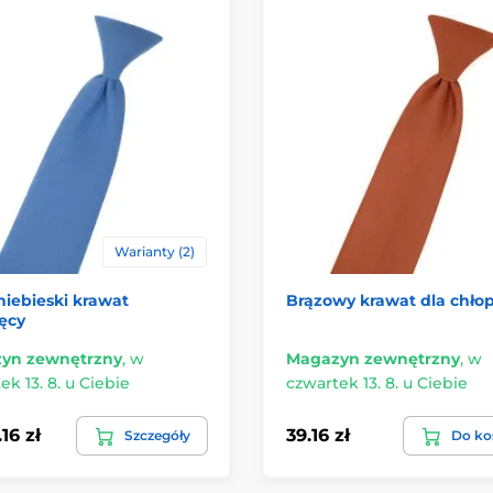
Warianty (2)
iebieski krawat
Brązowy krawat dla chło
ęcy
yn zewnętrzny
,
w
Magazyn zewnętrzny
,
w
ek 13. 8. u Ciebie
czwartek 13. 8. u Ciebie
16 zł
39.16 zł
Szczegóły
Do ko