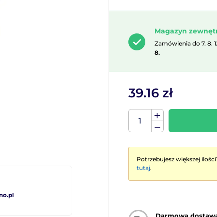
Magazyn zewnęt
Zamówienia do 7. 8. 
8.
39.16 zł
Potrzebujesz większej ilości
tutaj
.
no.pl
Darmowa dostaw