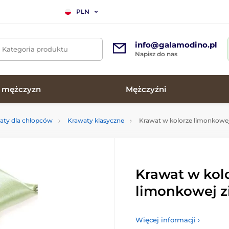
PLN
info@galamodino.pl
. Kategoria produktu
Napisz do nas
a mężczyzn
Mężczyźni
aty dla chłopców
Krawaty klasyczne
Krawat w kolorze limonkowej 
Krawat w kol
limonkowej z
Więcej informacji ›