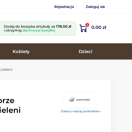
Rejestracja
Zaloguj sie
0
Dodaj do koszyka artykuły za
178.00 zł
0.00 zł
i otrzymaj
darmową wysyłkę
Kobiety
Dzieci
zieleni
orze
ieleni
Zobacz więcej produktów ›