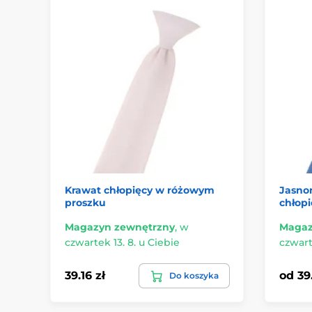
Krawat chłopięcy w różowym
Jasnon
proszku
chłopi
Magazyn zewnętrzny
,
w
Magaz
czwartek 13. 8. u Ciebie
czwart
39.16 zł
od 39.
Do koszyka