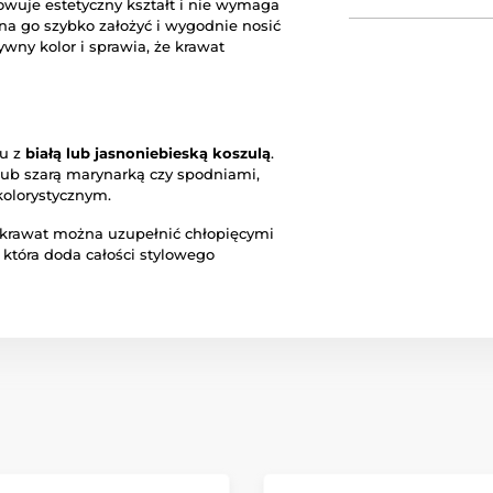
owuje estetyczny kształt i nie wymaga
a go szybko założyć i wygodnie nosić
ywny kolor i sprawia, że krawat
iu z
białą lub jasnoniebieską koszulą
.
lub szarą marynarką czy spodniami,
olorystycznym.
, krawat można uzupełnić chłopięcymi
, która doda całości stylowego