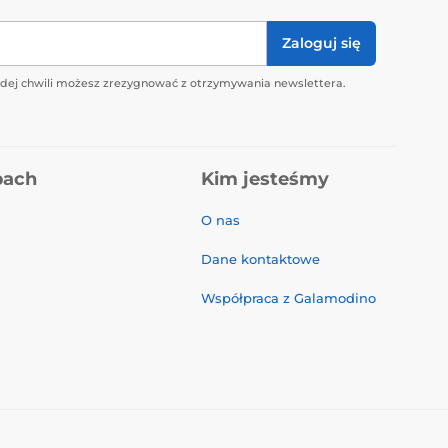
Zaloguj się
żdej chwili możesz zrezygnować z otrzymywania newslettera.
pach
Kim jesteśmy
O nas
Dane kontaktowe
Współpraca z Galamodino