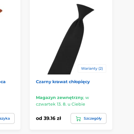
Warianty (2)
pca
Czarny krawat chłopięcy
Kr
ch
Magazyn zewnętrzny
,
w
Ma
czwartek 13. 8. u Ciebie
czw
od 39.16 zł
39
szyka
Szczegóły