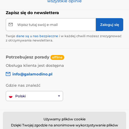
wszystkie opinie
Zapisz się do newslettera
Wpisz tutaj swój e-mail
Zaloguj się
Twoje
dane są u nas bezpieczne
i w każdej chwili możesz zrezygnować
z otrzymywania newslettera.
Potrzebujesz porady
offline
Obsługa klienta jest dostępna
info@galamodino.pl
Gdzie nas znaleźć
Polski
Informacje o zakupach
Kim jesteśmy
Używamy plików cookie
Dzięki Twojej zgodzie na anonimowe wykorzystywanie plików
Regulamin zakupów
O nas