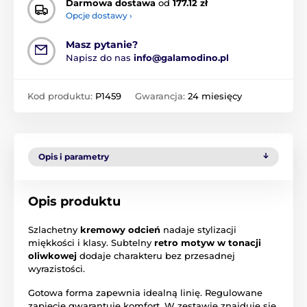
Darmowa dostawa
od
177.12 zł
Opcje dostawy ›
Masz pytanie?
Napisz do nas
info@galamodino.pl
Kod produktu:
P1459
Gwarancja:
24 miesięcy
Opis i parametry
Opis produktu
Szlachetny
kremowy odcień
nadaje stylizacji
miękkości i klasy. Subtelny
retro motyw w tonacji
oliwkowej
dodaje charakteru bez przesadnej
wyrazistości.
Gotowa forma zapewnia idealną linię. Regulowane
zapięcie gwarantuje komfort. W zestawie znajduje się