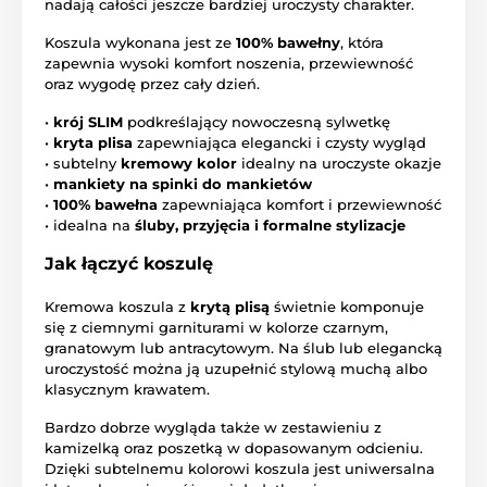
nadają całości jeszcze bardziej uroczysty charakter.
Koszula wykonana jest ze
100% bawełny
, która
zapewnia wysoki komfort noszenia, przewiewność
oraz wygodę przez cały dzień.
•
krój SLIM
podkreślający nowoczesną sylwetkę
•
kryta plisa
zapewniająca elegancki i czysty wygląd
• subtelny
kremowy kolor
idealny na uroczyste okazje
•
mankiety na spinki do mankietów
•
100% bawełna
zapewniająca komfort i przewiewność
• idealna na
śluby, przyjęcia i formalne stylizacje
Jak łączyć koszulę
Kremowa koszula z
krytą plisą
świetnie komponuje
się z ciemnymi garniturami w kolorze czarnym,
granatowym lub antracytowym. Na ślub lub elegancką
uroczystość można ją uzupełnić stylową muchą albo
klasycznym krawatem.
Bardzo dobrze wygląda także w zestawieniu z
kamizelką oraz poszetką w dopasowanym odcieniu.
Dzięki subtelnemu kolorowi koszula jest uniwersalna