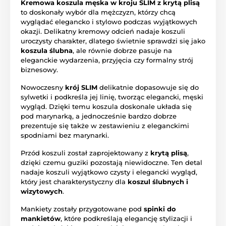
Kremowa koszula męska w kroju SLIM z krytą plisą
to doskonały wybór dla mężczyzn, którzy chcą
wyglądać elegancko i stylowo podczas wyjątkowych
okazji. Delikatny kremowy odcień nadaje koszuli
uroczysty charakter, dlatego świetnie sprawdzi się jako
koszula ślubna
, ale równie dobrze pasuje na
eleganckie wydarzenia, przyjęcia czy formalny strój
biznesowy.
Nowoczesny
krój SLIM
delikatnie dopasowuje się do
sylwetki i podkreśla jej linię, tworząc elegancki, męski
wygląd. Dzięki temu koszula doskonale układa się
pod marynarką, a jednocześnie bardzo dobrze
prezentuje się także w zestawieniu z eleganckimi
spodniami bez marynarki.
Przód koszuli został zaprojektowany z
krytą plisą
,
dzięki czemu guziki pozostają niewidoczne. Ten detal
nadaje koszuli wyjątkowo czysty i elegancki wygląd,
który jest charakterystyczny dla
koszul ślubnych i
wizytowych
.
Mankiety zostały przygotowane pod
spinki do
mankietów
, które podkreślają elegancję stylizacji i