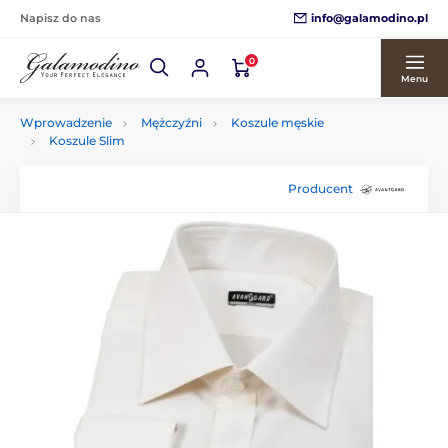
info@galamodino.pl
Napisz do nas
0
Menu
Wprowadzenie
Mężczyźni
Koszule męskie
Koszule Slim
Producent