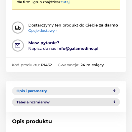
dla firm i grup znajdziesz
tutaj
.
Dostarczymy ten produkt do Ciebie
za darmo
Opcje dostawy ›
Masz pytanie?
Napisz do nas
info@galamodino.pl
Kod produktu:
P1432
Gwarancja:
24 miesięcy
Opis i parametry
Tabela rozmiarów
Opis produktu