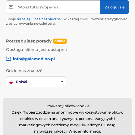
Wpisz tutaj swój e-mail
Zaloguj się
Twoje
dane są u nas bezpieczne
i w każdej chwili możesz zrezygnować
z otrzymywania newslettera.
Potrzebujesz porady
offline
Obsługa klienta jest dostępna
info@galamodino.pl
Gdzie nas znaleźć
Polski
Informacje o zakupach
Kim jesteśmy
Używamy plików cookie
Dzięki Twojej zgodzie na anonimowe wykorzystywanie plików
Regulamin zakupów
O nas
cookies w celach analitycznych, personalizacyjnych i
Dostawa
Dane kontaktowe
marketingowych będziemy mogli świadczyć Ci usługi
Zwroty i reklamacje
Współpraca z Galamodino
najwyższej jakości.
Więcej informacji
.