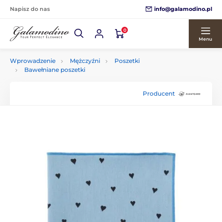
info@galamodino.pl
Napisz do nas
0
Menu
Wprowadzenie
Mężczyźni
Poszetki
Bawełniane poszetki
Producent