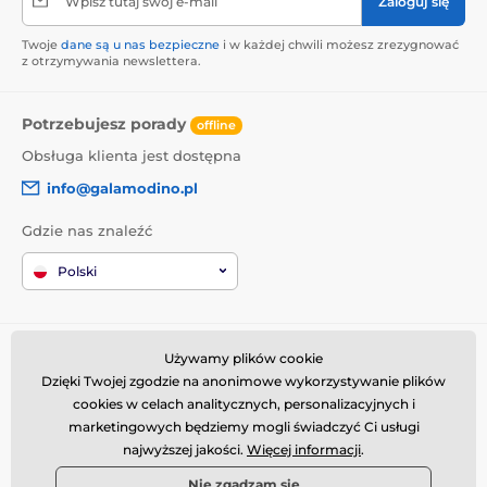
Wpisz tutaj swój e-mail
Zaloguj się
Twoje
dane są u nas bezpieczne
i w każdej chwili możesz zrezygnować
z otrzymywania newslettera.
Potrzebujesz porady
offline
Obsługa klienta jest dostępna
info@galamodino.pl
Gdzie nas znaleźć
Polski
Informacje o zakupach
Kim jesteśmy
Używamy plików cookie
Dzięki Twojej zgodzie na anonimowe wykorzystywanie plików
Regulamin zakupów
O nas
cookies w celach analitycznych, personalizacyjnych i
Dostawa
Dane kontaktowe
marketingowych będziemy mogli świadczyć Ci usługi
Zwroty i reklamacje
Współpraca z Galamodino
najwyższej jakości.
Więcej informacji
.
Nie zgadzam się