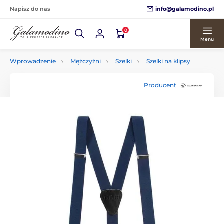
info@galamodino.pl
Napisz do nas
0
Menu
Wprowadzenie
Mężczyźni
Szelki
Szelki na klipsy
Producent