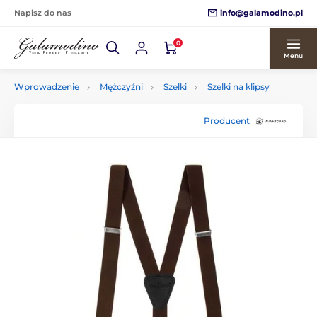
info@galamodino.pl
Napisz do nas
0
Menu
Wprowadzenie
Mężczyźni
Szelki
Szelki na klipsy
Producent