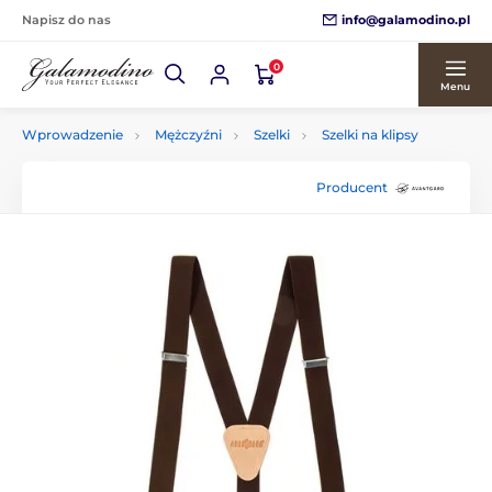
info@galamodino.pl
Napisz do nas
0
Menu
Wprowadzenie
Mężczyźni
Szelki
Szelki na klipsy
Producent