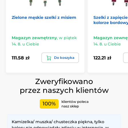
Zielone męskie szelki z misiem
Szelki z zapięci
kolorze bordow
Magazyn zewnętrzny
,
w piątek
Magazyn zewnę
14. 8. u Ciebie
14. 8. u Ciebie
111.58 zł
122.21 zł
Do koszyka
Zweryfikowano
przez naszych klientów
klientów poleca
100%
nasz sklep
Kamizelka/ muszka/ chusteczka piękna, tylko
kolory nie odpowiadały zdjęciu w internecie, w