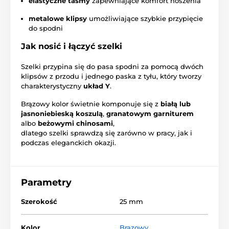
elastyczne taśmy
zapewniające komfort noszenia
metalowe klipsy
umożliwiające szybkie przypięcie
do spodni
Jak nosić i łączyć szelki
Szelki przypina się do pasa spodni za pomocą dwóch
klipsów z przodu i jednego paska z tyłu, który tworzy
charakterystyczny
układ Y
.
Brązowy kolor świetnie komponuje się z
białą lub
jasnoniebieską koszulą
,
granatowym garniturem
albo
beżowymi chinosami
,
dlatego szelki sprawdzą się zarówno w pracy, jak i
podczas eleganckich okazji.
Parametry
Szerokość
25 mm
Kolor
Brązowy