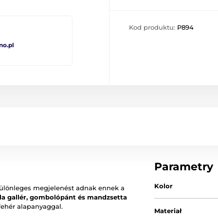
Kod produktu:
P894
no.pl
Parametry
Kolor
k különleges megjelenést adnak ennek a
ila gallér, gombolópánt és mandzsetta
fehér alapanyaggal.
Materiał