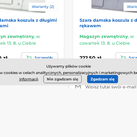
Warianty (2)
Waria
damska koszula z długimi
Szara damska koszula z 
ami
rękawem
yn zewnętrzny
,
w
Magazyn zewnętrzny
,
w
ek 13. 8. u Ciebie
czwartek 13. 8. u Ciebie
 zł
222.50 zł
Szczegóły
Szcz
Używamy plików cookie
 cookies w celach analitycznych, personalizacyjnych i marketingowych bę
informacji
.
Nie zgadzam się
Zgadzam się
Wpisz tutaj swój e-mail
Twoje
dane są u nas bezpieczne
i w ka
Informacje o zaku