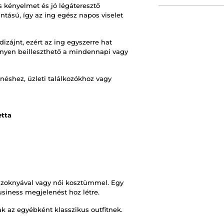
 kényelmet és jó légáteresztő
tású, így az ing egész napos viselet
izájnt, ezért az ing egyszerre hat
önnyen beilleszthető a mindennapi vagy
néshez, üzleti találkozókhoz vagy
etta
 szoknyával vagy női kosztümmel. Egy
usiness megjelenést hoz létre.
ak az egyébként klasszikus outfitnek.