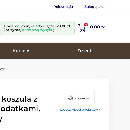
Rejestracja
Zaloguj sie
0
Dodaj do koszyka artykuły za
178.00 zł
0.00 zł
i otrzymaj
darmową wysyłkę
Kobiety
Dzieci
awy
 koszula z
dodatkami,
Zobacz więcej produktów ›
y