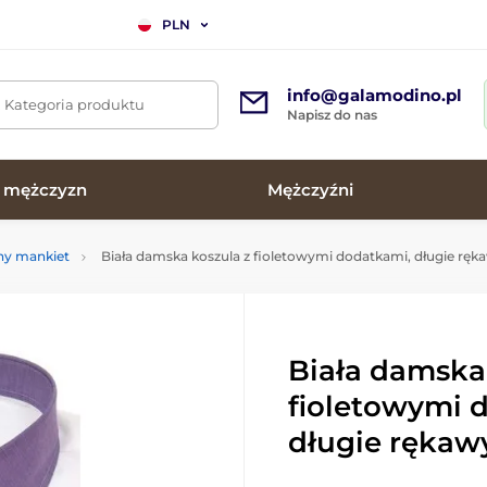
PLN
info@galamodino.pl
. Kategoria produktu
Napisz do nas
a mężczyzn
Mężczyźni
ny mankiet
Biała damska koszula z fioletowymi dodatkami, długie ręk
Biała damska
fioletowymi 
długie rękaw