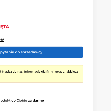
IĘTA
ość
pytanie do sprzedawcy
? Napisz do nas. Informacje dla firm i grup znajdziesz
rodukt do Ciebie
za darmo