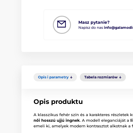
Masz pytanie?
Napisz do nas
info@galamodi
Opis i parametry
Tabela rozmiarów
Opis produktu
A klasszikus fehér szín és a karakteres részlete
női hosszú ujjú ingnek
. A modell eleganciáját a
l
emeli ki, amelyek modern kontrasztot alkotnak a 