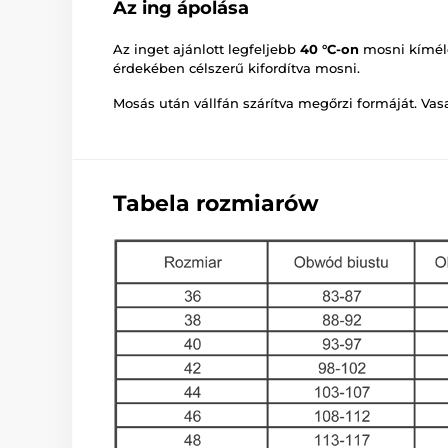
Az ing ápolása
Az inget ajánlott legfeljebb
40 °C-on
mosni kímél
érdekében célszerű kifordítva mosni.
Mosás után vállfán szárítva megőrzi formáját. Va
Tabela rozmiarów