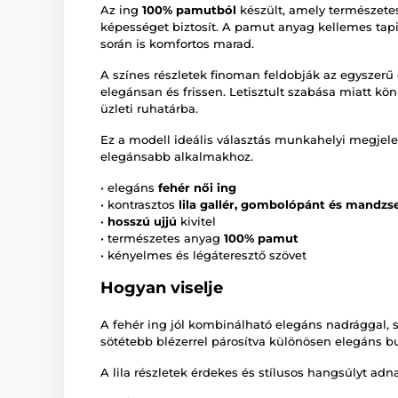
Az ing
100% pamutból
készült, amely természetes
képességet biztosít. A pamut anyag kellemes tapin
során is komfortos marad.
A színes részletek finoman feldobják az egyszerű d
elegánsan és frissen. Letisztult szabása miatt k
üzleti ruhatárba.
Ez a modell ideális választás munkahelyi megjele
elegánsabb alkalmakhoz.
• elegáns
fehér női ing
• kontrasztos
lila gallér, gombolópánt és mandzs
•
hosszú ujjú
kivitel
• természetes anyag
100% pamut
• kényelmes és légáteresztő szövet
Hogyan viselje
A fehér ing jól kombinálható elegáns nadrággal,
sötétebb blézerrel párosítva különösen elegáns b
A lila részletek érdekes és stílusos hangsúlyt adn