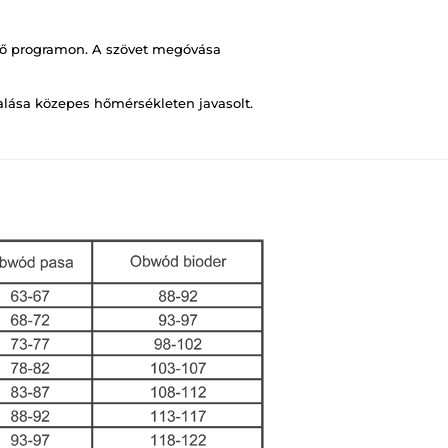
ő programon. A szövet megóvása
salása közepes hőmérsékleten javasolt.