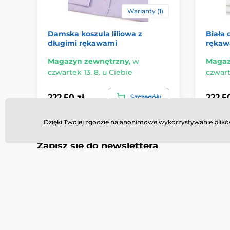
Warianty (1)
Damska koszula liliowa z
Biała 
długimi rękawami
rękaw
Magazyn zewnętrzny
,
w
Magaz
czwartek 13. 8. u Ciebie
czwart
222.50 zł
222.50
Szczegóły
Dzięki Twojej zgodzie na anonimowe wykorzystywanie plików
Zapisz się do newslettera
Potrzebujesz porady