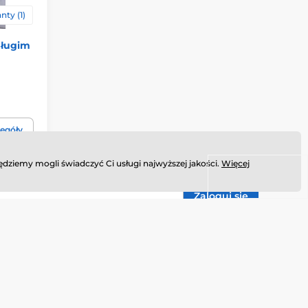
nty (1)
długim
egóły
dziemy mogli świadczyć Ci usługi najwyższej jakości.
Więcej
Zaloguj się
żdej chwili możesz zrezygnować z otrzymywania newslettera.
pach
Kim jesteśmy