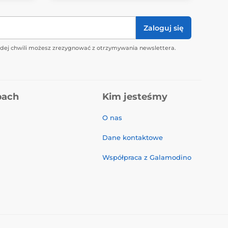
Zaloguj się
żdej chwili możesz zrezygnować z otrzymywania newslettera.
pach
Kim jesteśmy
O nas
Dane kontaktowe
Współpraca z Galamodino