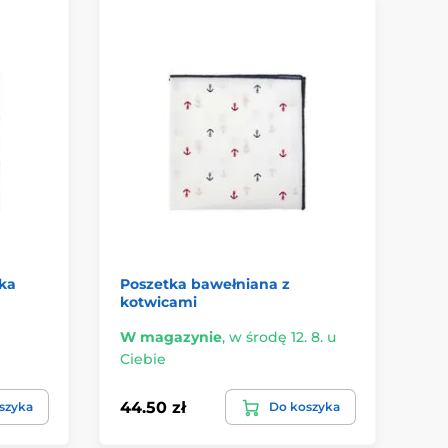
zka
Poszetka bawełniana z
Be
kotwicami
wz
W magazynie
,
w środę 12. 8. u
Ma
Ciebie
czw
44.50 zł
44
szyka
Do koszyka