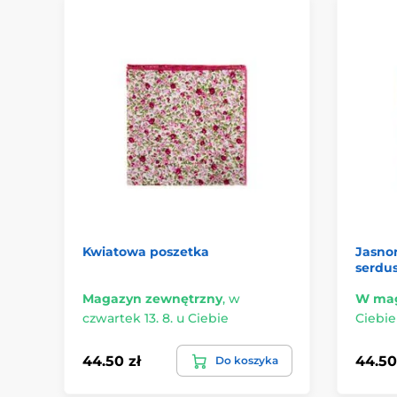
Kwiatowa poszetka
Jasnon
serdu
Magazyn zewnętrzny
,
w
W mag
czwartek 13. 8. u Ciebie
Ciebie
44.50 zł
44.50
Do koszyka