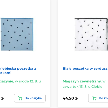
iebieska poszetka z
Biała poszetka w serdus
szkami
azynie
,
w środę 12. 8. u
Magazyn zewnętrzny
,
w
czwartek 13. 8. u Ciebie
 zł
44.50 zł
Do koszyka
Do ko