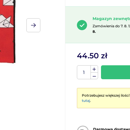
Magazyn zewnęt
Zamówienia do 7. 8. 
8.
44.50 zł
Potrzebujesz większej ilości
tutaj
.
Darmowa dostaw