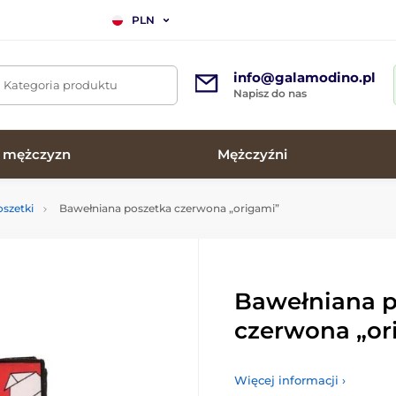
PLN
info@galamodino.pl
. Kategoria produktu
Napisz do nas
a mężczyzn
Mężczyźni
szetki
Bawełniana poszetka czerwona „origami”
Bawełniana p
czerwona „or
Więcej informacji ›