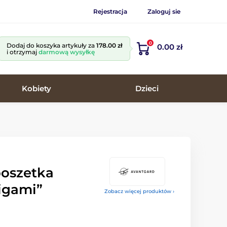
Rejestracja
Zaloguj sie
0
Dodaj do koszyka artykuły za
178.00 zł
0.00 zł
i otrzymaj
darmową wysyłkę
Kobiety
Dzieci
oszetka
igami”
Zobacz więcej produktów ›