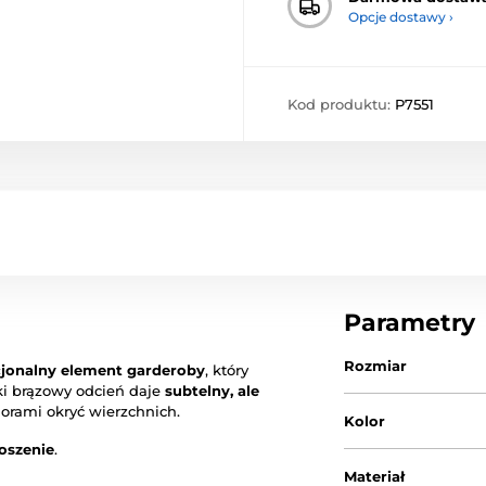
Opcje dostawy ›
Kod produktu:
P7551
Parametry
Rozmiar
cjonalny element garderoby
, który
ki brązowy odcień daje
subtelny, ale
lorami okryć wierzchnich.
Kolor
oszenie
.
Materiał