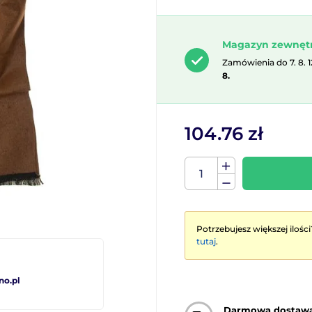
Magazyn zewnęt
Zamówienia do 7. 8. 
8.
104.76 zł
Potrzebujesz większej ilości
tutaj
.
no.pl
Darmowa dostaw