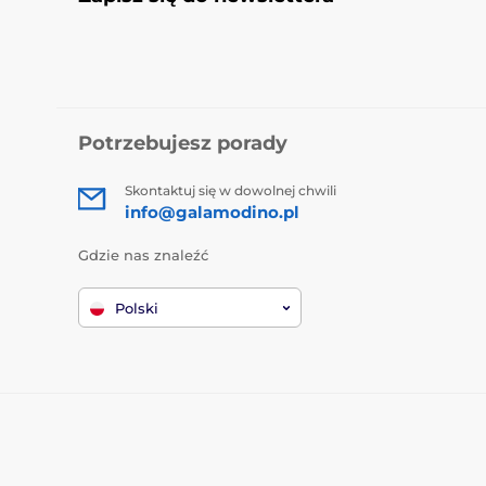
Potrzebujesz porady
Skontaktuj się w dowolnej chwili
info@galamodino.pl
Gdzie nas znaleźć
Polski