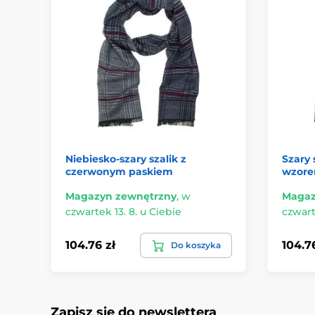
Niebiesko-szary szalik z
Szary 
czerwonym paskiem
wzor
Magazyn zewnętrzny
,
w
Magaz
czwartek 13. 8. u Ciebie
czwart
104.76 zł
104.76
Do koszyka
Zapisz się do newslettera