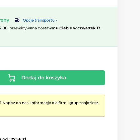
rzny
Opcje transportu ›
12:00, przewidywana dostawa:
u Ciebie w czwartek 13.
Dodaj do koszyka
? Napisz do nas. Informacje dla firm i grup znajdziesz
a
od
177.56 zł