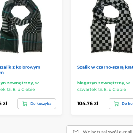
szalik z kolorowym
Szalik w czarno-szarą kra
em
yn zewnętrzny
,
w
Magazyn zewnętrzny
,
w
ek 13. 8. u Ciebie
czwartek 13. 8. u Ciebie
 zł
104.76 zł
Do koszyka
Do ko
Wpisz tutaj swój e-mail