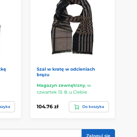
tkę
Szal w kratę w odcieniach
Cz
brązu
je
Magazyn zewnętrzny
,
w
Ma
czwartek 13. 8. u Ciebie
czw
104.76 zł
10
szyka
Do koszyka
Zaloguj się