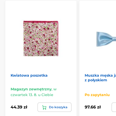
Kwiatowa poszetka
Muszka męska j
z połyskiem
Magazyn zewnętrzny
,
w
czwartek 13. 8. u Ciebie
Po zapytaniu
44.39 zł
97.66 zł
Do koszyka