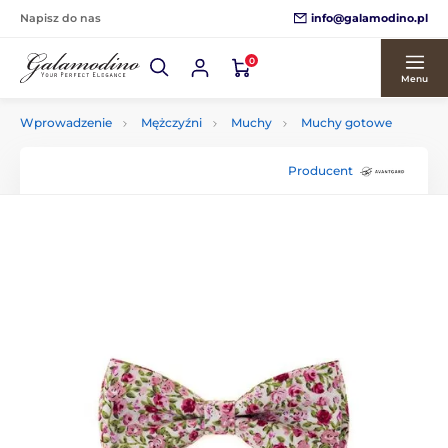
info@galamodino.pl
Napisz do nas
0
Menu
Wprowadzenie
Mężczyźni
Muchy
Muchy gotowe
Producent