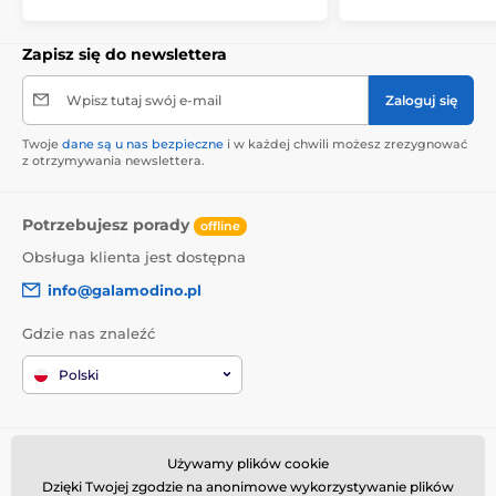
Zapisz się do newslettera
Wpisz tutaj swój e-mail
Zaloguj się
Twoje
dane są u nas bezpieczne
i w każdej chwili możesz zrezygnować
z otrzymywania newslettera.
Potrzebujesz porady
offline
Obsługa klienta jest dostępna
info@galamodino.pl
Gdzie nas znaleźć
Polski
Informacje o zakupach
Kim jesteśmy
Używamy plików cookie
Dzięki Twojej zgodzie na anonimowe wykorzystywanie plików
Regulamin zakupów
O nas