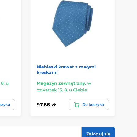
Niebieski krawat z małymi
Mę
kreskami
od
 8. u
Magazyn zewnętrzny
,
w
Ma
czwartek 13. 8. u Ciebie
czw
97.66 zł
97
szyka
Do koszyka
Zaloguj się