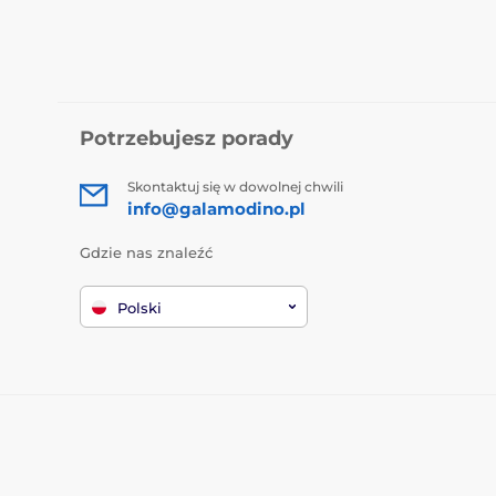
Potrzebujesz porady
Skontaktuj się w dowolnej chwili
info@galamodino.pl
Gdzie nas znaleźć
Polski