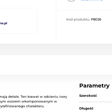
Kod produktu:
P8026
no.pl
Parametry
Szerokość
mają detale. Ten krawat w odcieniu ivory
katnym wzorem wkomponowanym w
 wyrafinowanego charakteru.
Długość