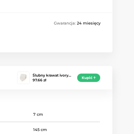
Gwarancja:
24 miesięcy
Ślubny krawat ivory…
Kupić
97.66 zł
7 cm
145 cm