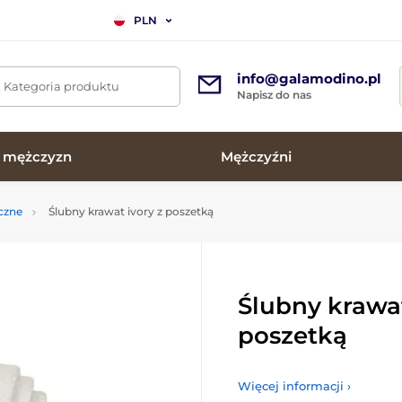
PLN
info@galamodino.pl
. Kategoria produktu
Napisz do nas
a mężczyzn
Mężczyźni
czne
Ślubny krawat ivory z poszetką
Ślubny krawat
poszetką
Więcej informacji ›