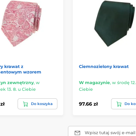
y krawat z
Ciemnozielony krawat
mentowym wzorem
yn zewnętrzny
,
w
W magazynie
,
w środę 12.
ek 13. 8. u Ciebie
Ciebie
zł
97.66 zł
Do koszyka
Do ko
Wpisz tutaj swój e-mail