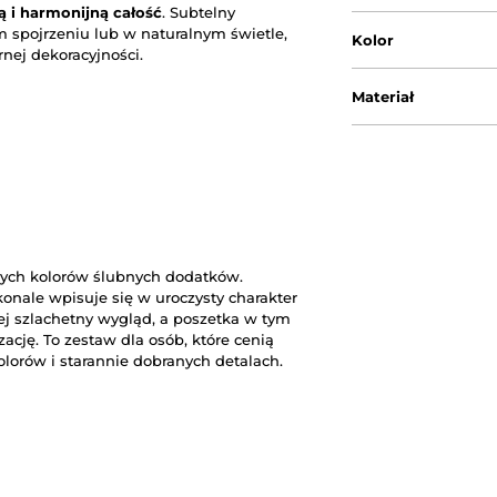
ą i harmonijną całość
. Subtelny
m spojrzeniu lub w naturalnym świetle,
Kolor
nej dekoracyjności.
Materiał
anych kolorów ślubnych dodatków.
konale wpisuje się w uroczysty charakter
ej szlachetny wygląd, a poszetka w tym
cję. To zestaw dla osób, które cenią
olorów i starannie dobranych detalach.