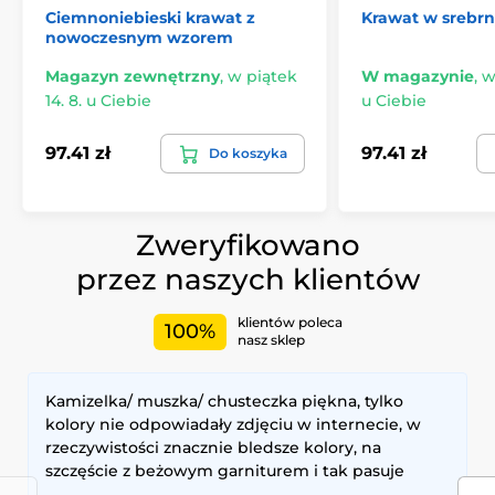
Ciemnoniebieski krawat z
Krawat w srebr
nowoczesnym wzorem
Magazyn zewnętrzny
,
w piątek
W magazynie
,
w
14. 8. u Ciebie
u Ciebie
97.41 zł
97.41 zł
Do koszyka
Zweryfikowano
przez naszych klientów
klientów poleca
100%
nasz sklep
Kamizelka/ muszka/ chusteczka piękna, tylko
kolory nie odpowiadały zdjęciu w internecie, w
rzeczywistości znacznie bledsze kolory, na
szczęście z beżowym garniturem i tak pasuje