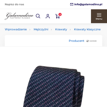
info@galamodino.pl
Napisz do nas
0
Menu
Wprowadzenie
Mężczyźni
Krawaty
Krawaty klasyczne
Producent