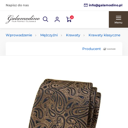
info@galamodino.pl
Napisz do nas
0
Menu
Wprowadzenie
Mężczyźni
Krawaty
Krawaty klasyczne
Producent