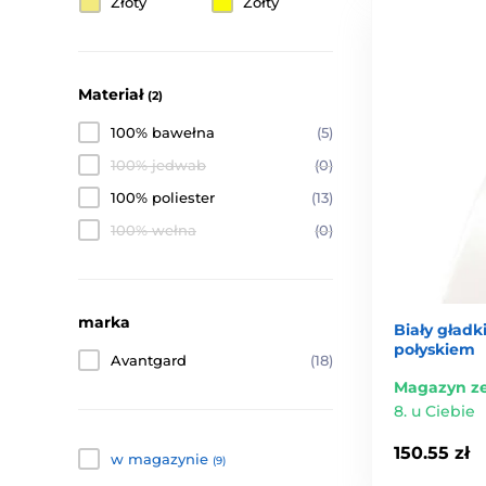
Złoty
Żółty
Materiał
(2)
100% bawełna
(5)
100% jedwab
(0)
100% poliester
(13)
100% wełna
(0)
marka
Biały gładk
połyskiem
Avantgard
(18)
Magazyn z
8. u Ciebie
150.55 zł
w magazynie
(9)