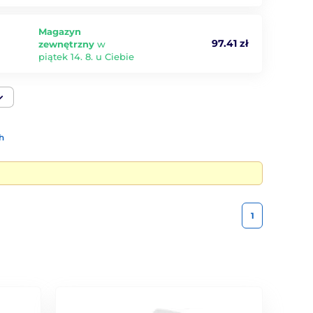
Magazyn
97.41 zł
zewnętrzny
w
piątek 14. 8. u Ciebie
h
1