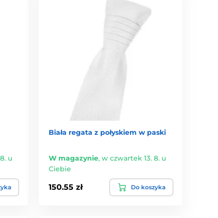
Biała regata z połyskiem w paski
8. u
W magazynie
,
w czwartek 13. 8. u
Ciebie
150.55 zł
zyka
Do koszyka