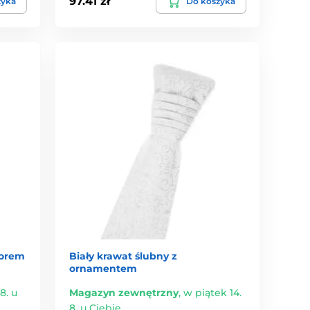
97.41 zł
zyka
Do koszyka
zorem
Biały krawat ślubny z
ornamentem
8. u
Magazyn zewnętrzny
,
w piątek 14.
8. u Ciebie