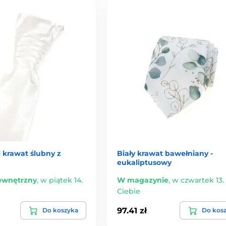
i krawat ślubny z
Biały krawat bawełniany -
eukaliptusowy
ewnętrzny
,
w piątek 14.
W magazynie
,
w czwartek 13. 
Ciebie
97.41 zł
Do koszyka
Do kos