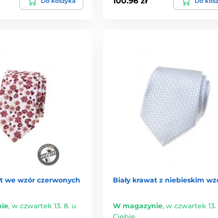
100.96 zł
Do koszyka
Do kos
at we wzór czerwonych
Biały krawat z niebieskim w
ie
,
w czwartek 13. 8. u
W magazynie
,
w czwartek 13. 
Ciebie