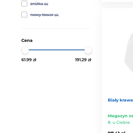
zniżka
(0)
nowy towar
(0)
Cena
61.99 zł
191.29 zł
Biały krawa
Magazyn z
8. u Ciebie