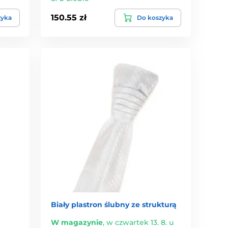
150.55 zł
zyka
Do koszyka
Biały plastron ślubny ze strukturą
W magazynie
,
w czwartek 13. 8. u