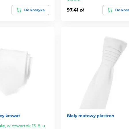
97.41 zł
Do koszyka
Do kos
wy krawat
Biały matowy plastron
ie
,
w czwartek 13. 8. u