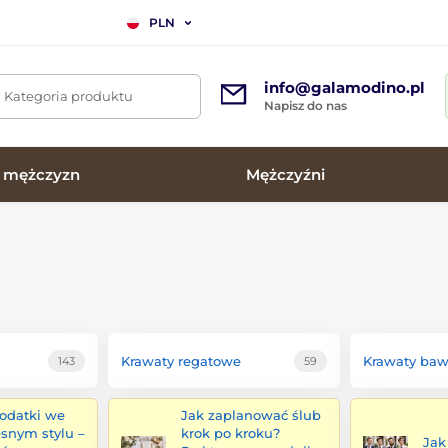
PLN
info@galamodino.pl
. Kategoria produktu
Napisz do nas
a mężczyzn
Mężczyźni
Krawaty regatowe
Krawaty baw
143
59
odatki we
Jak zaplanować ślub
snym stylu –
krok po kroku?
Jak