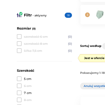
Filtr
- aktywny
18
Rozmiar
(0)
szerokość 6 cm
(0)
szerokość 8 cm
(0)
Sortuj według:
šířka 7,5 cm
(0)
Jest w oferci
Szerokość
Pokazujemy 1-18
5 cm
6 cm
Anuluj wszystki
7 cm
8 cm