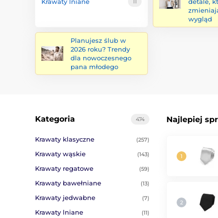
Krawaty lniane
detale, k
11
zmieniaj
wygląd
Planujesz ślub w
2026 roku? Trendy
dla nowoczesnego
pana młodego
Kategoria
Najlepiej sp
474
Krawaty klasyczne
(257)
Krawaty wąskie
(143)
Krawaty regatowe
(59)
Krawaty bawełniane
(13)
Krawaty jedwabne
(7)
Krawaty lniane
(11)