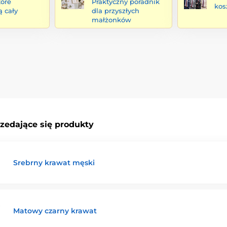
tóre
Praktyczny poradnik
kos
ą cały
dla przyszłych
małżonków
rzedające się produkty
Srebrny krawat męski
Matowy czarny krawat