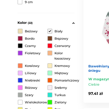
9 cm
Kolor
(22)
Beżowy
Biały
Bordo
Brązowy
Czarny
Czerwony
Fioletowy
Kolor
łososiowy
Koralowy
Kremowy
Bawełniany
śniegu
Liliowy
Miętowy
W magazyn
Niebieski
Pomarańczowy
Ciebie
Różowy
Srebrny
97.41 zł
Szary
Turkus
Wielokolorowy
Zielony