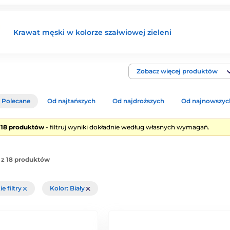
Krawat męski w kolorze szałwiowej zieleni
Zobacz więcej produktów
Polecane
Od najtańszych
Od najdroższych
Od najnowszyc
e 18 produktów
- filtruj wyniki dokładnie według własnych wymagań.
 z 18 produktów
e filtry
Kolor: Biały