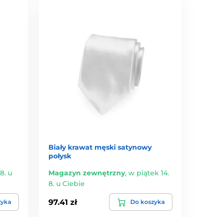
Biały krawat męski satynowy
połysk
8. u
Magazyn zewnętrzny
,
w piątek 14.
8. u Ciebie
97.41 zł
zyka
Do koszyka