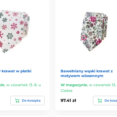
 krawat w płatki
Bawełniany wąski krawat z
motywem wiosennym
ie
,
w czwartek 13. 8. u
W magazynie
,
w czwartek 13. 
Ciebie
97.41 zł
Do koszyka
Do kos