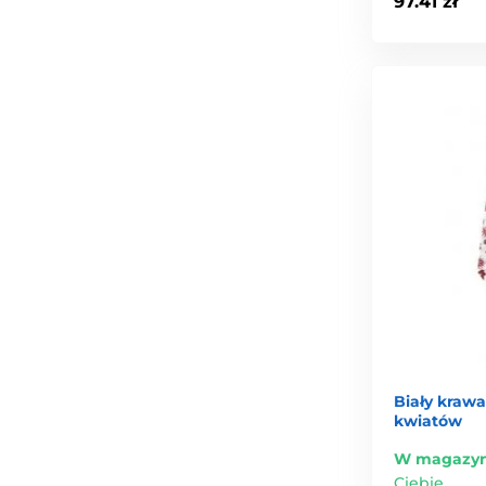
97.41 zł
Biały kraw
kwiatów
W magazyn
Ciebie